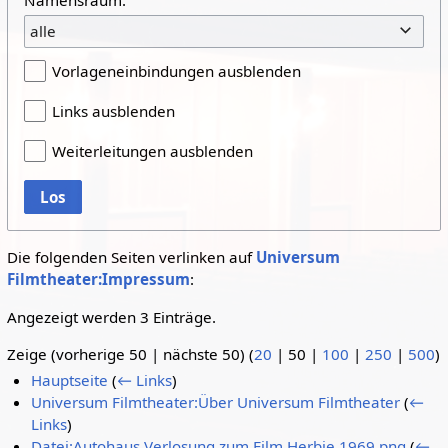
alle
Vorlageneinbindungen ausblenden
Links ausblenden
Weiterleitungen ausblenden
Los
Die folgenden Seiten verlinken auf
Universum
Filmtheater:Impressum
:
Angezeigt werden 3 Einträge.
Zeige (
vorherige 50
|
nächste 50
) (
20
|
50
|
100
|
250
|
500
)
Hauptseite
(
← Links
)
Universum Filmtheater:Über Universum Filmtheater
(
←
Links
)
Datei:Autohaus Verlosung zum Film Herbie 1969.png
(
←