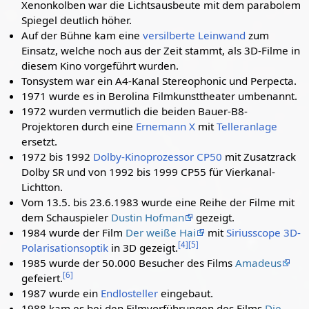
Xenonkolben war die Lichtsausbeute mit dem parabolem
Spiegel deutlich höher.
Auf der Bühne kam eine
versilberte Leinwand
zum
Einsatz, welche noch aus der Zeit stammt, als 3D-Filme in
diesem Kino vorgeführt wurden.
Tonsystem war ein A4-Kanal Stereophonic und Perpecta.
1971 wurde es in Berolina Filmkunsttheater umbenannt.
1972 wurden vermutlich die beiden Bauer-B8-
Projektoren durch eine
Ernemann X
mit
Telleranlage
ersetzt.
1972 bis 1992
Dolby-Kinoprozessor CP50
mit Zusatzrack
Dolby SR und von 1992 bis 1999 CP55 für Vierkanal-
Lichtton.
Vom 13.5. bis 23.6.1983 wurde eine Reihe der Filme mit
dem Schauspieler
Dustin Hofman
gezeigt.
1984 wurde der Film
Der weiße Hai
mit
Siriusscope 3D-
[
4
]
[
5
]
Polarisationsoptik
in 3D gezeigt.
1985 wurde der 50.000 Besucher des Films
Amadeus
[
6
]
gefeiert.
1987 wurde ein
Endlosteller
eingebaut.
1988 kam es bei den Filmvorführungen des Films
Die