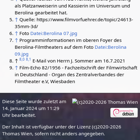
als Platzanweiserin und Kassierin im Universum und
Berolina gearbeitet hat.
↑
Quelle: https://www.filmvorfuehrer.de/topic/24613-
35mm-3d/
↑
Foto
Datei:Berolina 07.jpg
↑
Programminformationen im oberen Foyer des
Berolina-Filmtheaters auf dem Foto
Datei:Berolina
09.jpg
8,0
8,1
↑
E-Mail von Herrn J. Sommer am 16.7.2021
↑
Film-Echo 82/1956 - Fachzeitschrift der Filmwirtschaft
in Deutschland - Organ des Zentralverbandes der
Filmtheater e.V, Wiesbaden
Diese Seite wurde zuletzt am
14. Januar 2024 um 11:29
Uhr bearbeitet.
Der Inhalt ist verfügbar unter der Lizenz (c)2020-2026
Thomas Wien, sofern nicht anders angegeben.