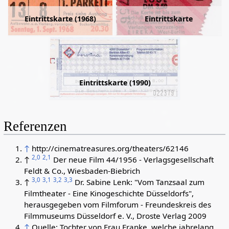
Eintrittskarte
Eintrittskarte (1968)
Eintrittskarte (1990)
Referenzen
↑
http://cinematreasures.org/theaters/62146
2,0
2,1
↑
Der neue Film 44/1956 - Verlagsgesellschaft
Feldt & Co., Wiesbaden-Biebrich
3,0
3,1
3,2
3,3
↑
Dr. Sabine Lenk: "Vom Tanzsaal zum
Filmtheater - Eine Kinogeschichte Düsseldorfs",
herausgegeben vom Filmforum - Freundeskreis des
Filmmuseums Düsseldorf e. V., Droste Verlag 2009
↑
Quelle: Tochter von Frau Franke, welche jahrelang