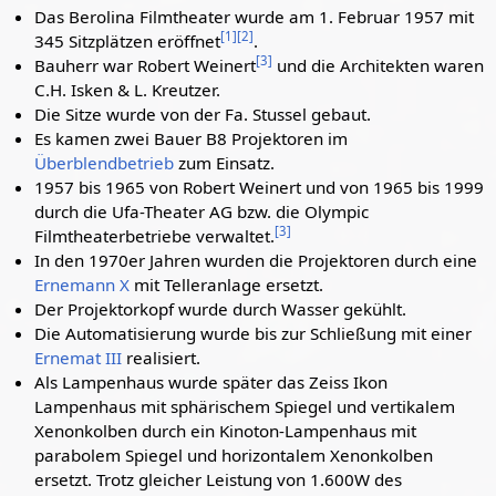
Das Berolina Filmtheater wurde am 1. Februar 1957 mit
[
1
]
[
2
]
345 Sitzplätzen eröffnet
.
[
3
]
Bauherr war Robert Weinert
und die Architekten waren
C.H. Isken & L. Kreutzer.
Die Sitze wurde von der Fa. Stussel gebaut.
Es kamen zwei Bauer B8 Projektoren im
Überblendbetrieb
zum Einsatz.
1957 bis 1965 von Robert Weinert und von 1965 bis 1999
durch die Ufa-Theater AG bzw. die Olympic
[
3
]
Filmtheaterbetriebe verwaltet.
In den 1970er Jahren wurden die Projektoren durch eine
Ernemann X
mit Telleranlage ersetzt.
Der Projektorkopf wurde durch Wasser gekühlt.
Die Automatisierung wurde bis zur Schließung mit einer
Ernemat III
realisiert.
Als Lampenhaus wurde später das Zeiss Ikon
Lampenhaus mit sphärischem Spiegel und vertikalem
Xenonkolben durch ein Kinoton-Lampenhaus mit
parabolem Spiegel und horizontalem Xenonkolben
ersetzt. Trotz gleicher Leistung von 1.600W des