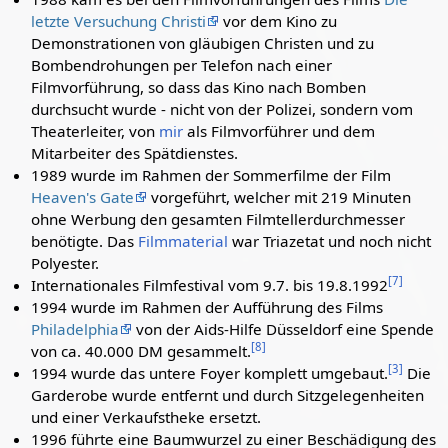
letzte Versuchung Christi
vor dem Kino zu
Demonstrationen von gläubigen Christen und zu
Bombendrohungen per Telefon nach einer
Filmvorführung, so dass das Kino nach Bomben
durchsucht wurde - nicht von der Polizei, sondern vom
Theaterleiter, von
mir
als Filmvorführer und dem
Mitarbeiter des Spätdienstes.
1989 wurde im Rahmen der Sommerfilme der Film
Heaven's Gate
vorgeführt, welcher mit 219 Minuten
ohne Werbung den gesamten Filmtellerdurchmesser
benötigte. Das
Filmmaterial
war Triazetat und noch nicht
Polyester.
[
7
]
Internationales Filmfestival vom 9.7. bis 19.8.1992
1994 wurde im Rahmen der Aufführung des Films
Philadelphia
von der Aids-Hilfe Düsseldorf eine Spende
[
8
]
von ca. 40.000 DM gesammelt.
[
3
]
1994 wurde das untere Foyer komplett umgebaut.
Die
Garderobe wurde entfernt und durch Sitzgelegenheiten
und einer Verkaufstheke ersetzt.
1996 führte eine Baumwurzel zu einer Beschädigung des